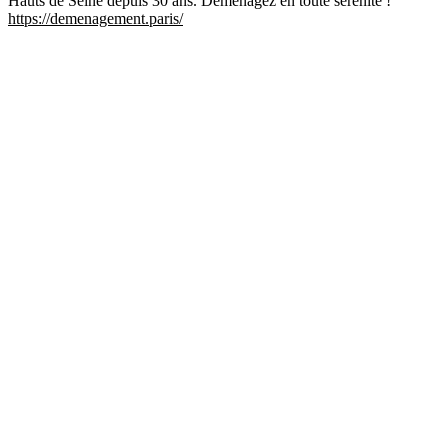
Hauts de Seine depuis 30 ans. Déménagez en toute sérénité !
https://demenagement.paris/